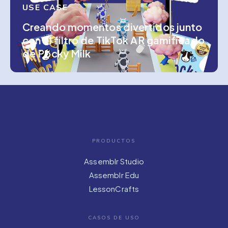
USE CASE
Creando momentos divertidos junto
con el filtro de TikTok AR gamificado
de Pocky Milk
PRODUCTOS
Assemblr Studio
Assemblr Edu
LessonCrafts
CASOS DE USO