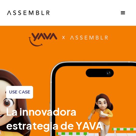
USE CASE
La innovadora
estrategia de YAVA