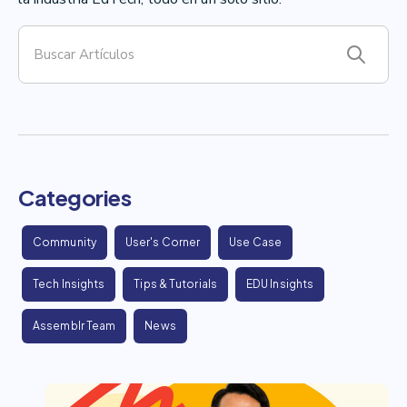
Categories
Community
User's Corner
Use Case
Tech Insights
Tips & Tutorials
EDU Insights
Assemblr Team
News